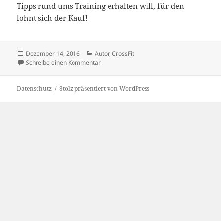
Tipps rund ums Training erhalten will, für den
lohnt sich der Kauf!
Veröffentlicht
Kategorien
Dezember 14, 2016
Autor
,
CrossFit
am
zu Mein neues Buch: Quäl Dich!
Schreibe einen Kommentar
Datenschutz
Stolz präsentiert von WordPress