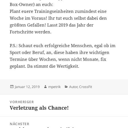
Box-Owner) an euch:
Plant euere Trainingseinheiten zumindest eine
Woche im Voraus! Ihr tut euch selbst dabei den
größten Gefallen! Lasst 2019 das Jahr der
Fortschritte werden.
P.S.: Schaut euch erfolgreiche Menschen, egal ob im
Sport oder Beruf, an, diese haben ihre wichtigen
Termine über Wochen, wenn nicht Monate, fix
geplant. Da stimmt die Wertigkeit.
Veröffentlicht
Autor
Kategorien
Januar 12, 2019
mpetrik
Autor
,
CrossFit
am
Beitragsnavigation
VORHERIGER
Verletzung als Chance!
Vorheriger
Beitrag:
NÄCHSTER