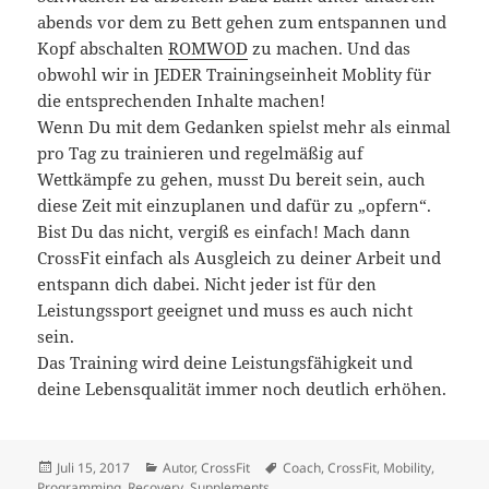
abends vor dem zu Bett gehen zum entspannen und
Kopf abschalten
ROMWOD
zu machen. Und das
obwohl wir in JEDER Trainingseinheit Moblity für
die entsprechenden Inhalte machen!
Wenn Du mit dem Gedanken spielst mehr als einmal
pro Tag zu trainieren und regelmäßig auf
Wettkämpfe zu gehen, musst Du bereit sein, auch
diese Zeit mit einzuplanen und dafür zu „opfern“.
Bist Du das nicht, vergiß es einfach! Mach dann
CrossFit einfach als Ausgleich zu deiner Arbeit und
entspann dich dabei. Nicht jeder ist für den
Leistungssport geeignet und muss es auch nicht
sein.
Das Training wird deine Leistungsfähigkeit und
deine Lebensqualität immer noch deutlich erhöhen.
Veröffentlicht
Kategorien
Schlagwörter
Juli 15, 2017
Autor
,
CrossFit
Coach
,
CrossFit
,
Mobility
,
am
Programming
,
Recovery
,
Supplements