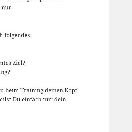
 nur.
 folgendes:
mtes Ziel?
ung?
 Du beim Training deinen Kopf
pulst Du einfach nur dein